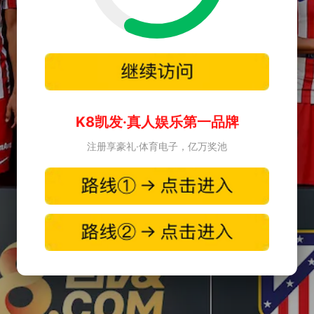
K8凯发·真人娱乐第一品牌
注册享豪礼·体育电子，亿万奖池